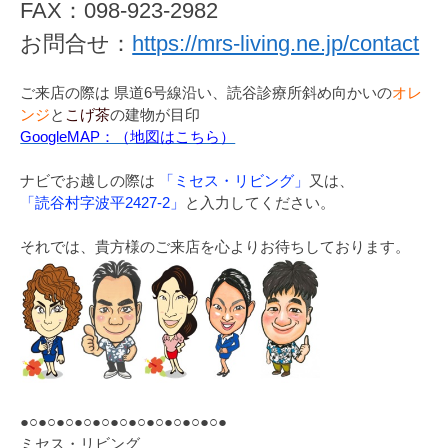
FAX：098-923-2982
お問合せ：
https://mrs-living.ne.jp/contact
ご来店の際は 県道6号線沿い、読谷診療所斜め向かいの
オレ
ンジ
と
こげ茶
の建物が目印
GoogleMAP：（地図はこちら）
ナビでお越しの際は
「ミセス・リビング」
又は、
「読谷村字波平2427-2」
と入力してください。
それでは、貴方様のご来店を心よりお待ちしております。
●○●○●○●○●○●○●○●○●○●○●○●
ミセス・リビング