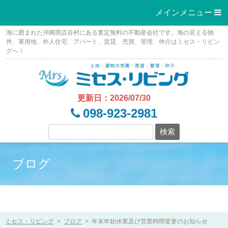
メインメニュー 
Skip
海に囲まれた沖縄県読谷村にある査定無料の不動産会社です。海の見える物
to
件、軍用地、外人住宅、アパート、賃貸、売買、管理、仲介はミセス・リビン
グへ！
content
更新日：2026/07/30
098-923-2981
ブログ
ミセス・リビング
>
ブログ
>
年末年始休業及び営業時間変更のお知らせ