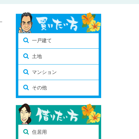
一戸建て
土地
マンション
その他
住居用