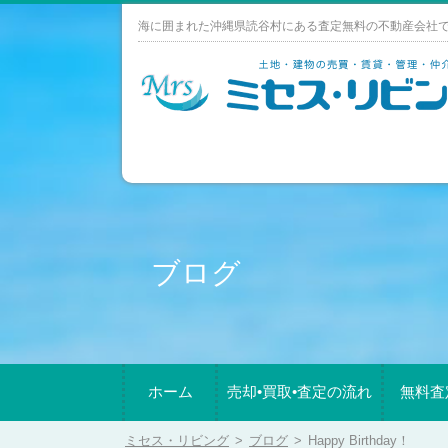
Skip
海に囲まれた沖縄県読谷村にある査定無料の不動産会社
to
content
ブログ
ホーム
売却•買取•査定の流れ
無料査
ミセス・リビング
>
ブログ
>
Happy Birthday！