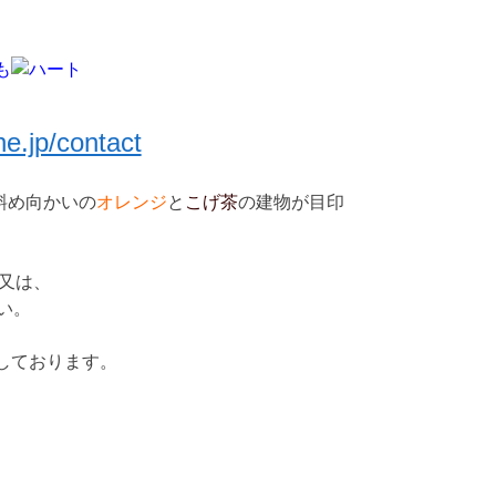
も
ne.jp/contact
斜め向かいの
オレンジ
と
こげ茶
の建物が目印
又は、
い。
しております。