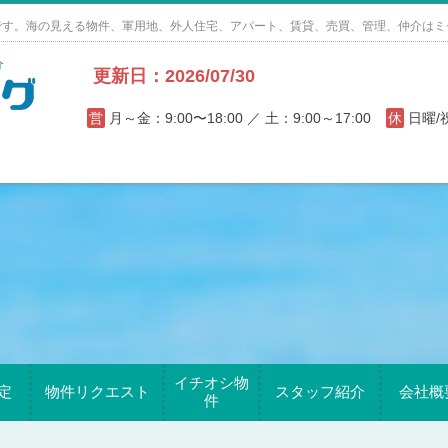
です。海の見える物件、軍用地、外人住宅、アパート、賃貸、売買、管理、仲介はミ
更新日：2026/07/30
営
月～金：9:00〜18:00 ／ 土：9:00～17:00
休
日曜
イチオシ物
定
物件リクエスト
スタッフ紹介
会社概
件