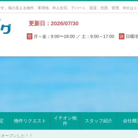
です。海の見える物件、軍用地、外人住宅、アパート、賃貸、売買、管理、仲介はミ
更新日：2026/07/30
営
月～金：9:00〜18:00 ／ 土：9:00～17:00
休
日曜
イチオシ物
定
物件リクエスト
スタッフ紹介
会社概
件
にオープンした！！