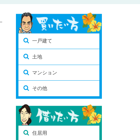
一戸建て
土地
マンション
その他
住居用