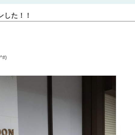
ンした！！
。
#)