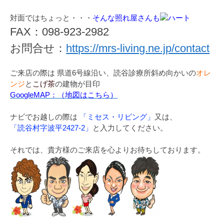
対面ではちょっと・・・
そんな照れ屋さんも
FAX：098-923-2982
お問合せ：
https://mrs-living.ne.jp/contact
ご来店の際は 県道6号線沿い、読谷診療所斜め向かいの
オレ
ンジ
と
こげ茶
の建物が目印
GoogleMAP：（地図はこちら）
ナビでお越しの際は
「ミセス・リビング」
又は、
「読谷村字波平2427-2」
と入力してください。
それでは、貴方様のご来店を心よりお待ちしております。