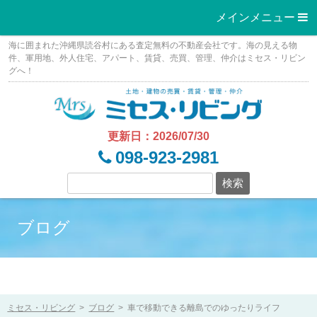
メインメニュー 
Skip
海に囲まれた沖縄県読谷村にある査定無料の不動産会社です。海の見える物
to
件、軍用地、外人住宅、アパート、賃貸、売買、管理、仲介はミセス・リビン
グへ！
content
更新日：2026/07/30
098-923-2981
ブログ
ミセス・リビング
>
ブログ
>
車で移動できる離島でのゆったりライフ