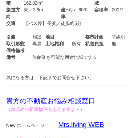
積
162.82m²
域
接道方
東／3.8m
建ぺい
60％
容積率
200％
向
率
交通
【バス停】長浜／徒歩約5分
引渡
相談
地目
都市計画
非線引
取引形態
専属
土地権利
所有
私道負担
無
価格備考
備考
旅館業も可能な用途地域です☆
気になる方は、下記までお問合せ下さい。
貴方の不動産お悩み相談窓口
（お奨めの新築物件もありますよ～）
Mrs.living WEB
New ホームページ →