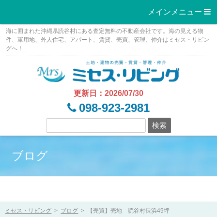
メインメニュー 
Skip
海に囲まれた沖縄県読谷村にある査定無料の不動産会社です。海の見える物
to
件、軍用地、外人住宅、アパート、賃貸、売買、管理、仲介はミセス・リビン
グへ！
content
更新日：2026/07/30
098-923-2981
ブログ
ミセス・リビング
>
ブログ
>
【売買】売地 読谷村長浜49坪