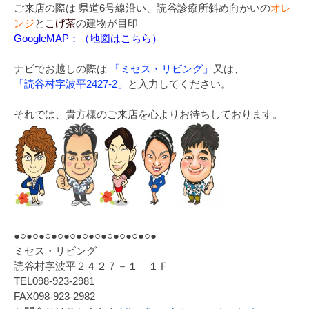
ご来店の際は 県道6号線沿い、読谷診療所斜め向かいの
オレ
ンジ
と
こげ茶
の建物が目印
GoogleMAP：（地図はこちら）
ナビでお越しの際は
「ミセス・リビング」
又は、
「読谷村字波平2427-2」
と入力してください。
それでは、貴方様のご来店を心よりお待ちしております。
●○●○●○●○●○●○●○●○●○●○●○●
ミセス・リビング
読谷村字波平２４２７－１ １Ｆ
TEL098-923-2981
FAX098-923-2982