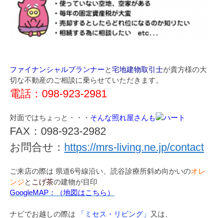
ファイナンシャルプランナー
と
宅地建物取引士
が貴方様の大
切な不動産のご相談に乗らせていただきます。
電話：098-923-2981
対面ではちょっと・・・
そんな照れ屋さんも
FAX：098-923-2982
お問合せ：
https://mrs-living.ne.jp/contact
ご来店の際は 県道6号線沿い、読谷診療所斜め向かいの
オレ
ンジ
と
こげ茶
の建物が目印
GoogleMAP：（地図はこちら）
ナビでお越しの際は
「ミセス・リビング」
又は、