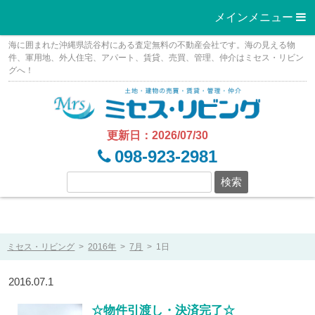
メインメニュー 
Skip
海に囲まれた沖縄県読谷村にある査定無料の不動産会社です。海の見える物
to
件、軍用地、外人住宅、アパート、賃貸、売買、管理、仲介はミセス・リビン
グへ！
content
更新日：2026/07/30
098-923-2981
ミセス・リビング
>
2016年
>
7月
>
1日
2016.07.1
☆物件引渡し・決済完了☆