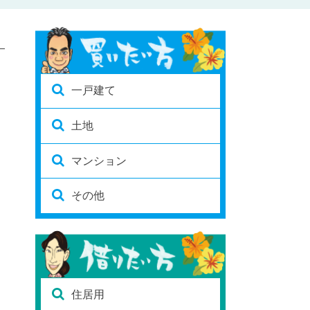
一戸建て
土地
マンション
その他
住居用