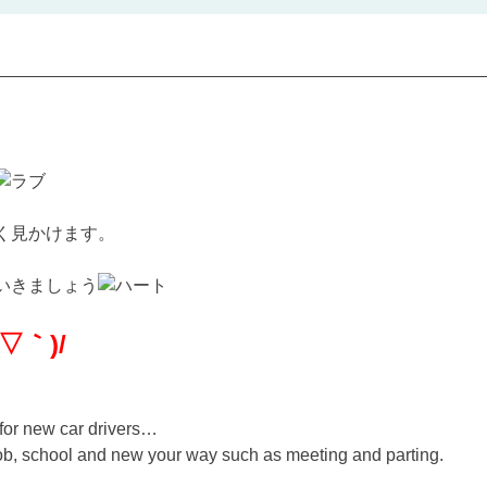
く見かけます。
いきましょう
｀)/
s for new car drivers…
ng job, school and new your way such as meeting and parting.