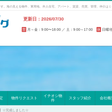
です。海の見える物件、軍用地、外人住宅、アパート、賃貸、売買、管理、仲介はミ
更新日：2026/07/30
営
月～金：9:00〜18:00 ／ 土：9:00～17:00
休
日曜
イチオシ物
定
物件リクエスト
スタッフ紹介
会社概
件
】☆完成しました☆