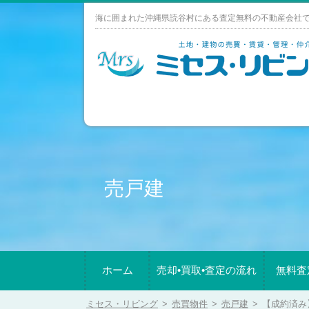
Skip
海に囲まれた沖縄県読谷村にある査定無料の不動産会社
to
content
売戸建
ホーム
売却•買取•査定の流れ
無料査
ミセス・リビング
>
売買物件
>
売戸建
>
【成約済み