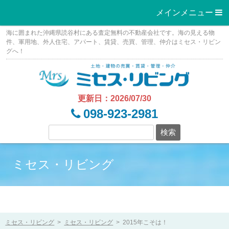
メインメニュー 
Skip
海に囲まれた沖縄県読谷村にある査定無料の不動産会社です。海の見える物
to
件、軍用地、外人住宅、アパート、賃貸、売買、管理、仲介はミセス・リビン
グへ！
content
更新日：2026/07/30
098-923-2981
ミセス・リビング
ミセス・リビング
>
ミセス・リビング
>
2015年こそは！