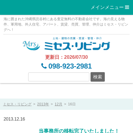
メインメニュー 
Skip
海に囲まれた沖縄県読谷村にある査定無料の不動産会社です。海の見える物
to
件、軍用地、外人住宅、アパート、賃貸、売買、管理、仲介はミセス・リビン
グへ！
content
更新日：2026/07/30
098-923-2981
ミセス・リビング
>
2013年
>
12月
>
16日
2013.12.16
当事務所の移転完了いたしました！