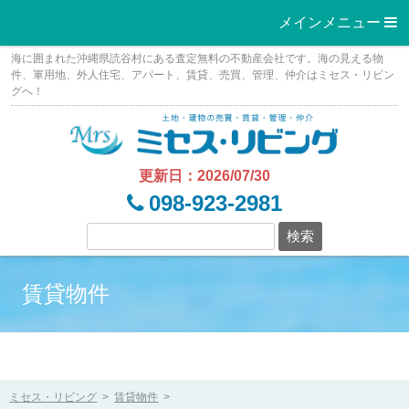
メインメニュー 
Skip
海に囲まれた沖縄県読谷村にある査定無料の不動産会社です。海の見える物
to
件、軍用地、外人住宅、アパート、賃貸、売買、管理、仲介はミセス・リビン
グへ！
content
更新日：2026/07/30
098-923-2981
賃貸物件
ミセス・リビング
>
賃貸物件
>