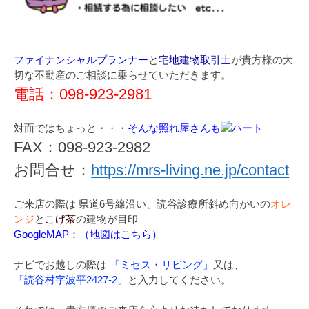
ファイナンシャルプランナー
と
宅地建物取引士
が貴方様の大
切な不動産のご相談に乗らせていただきます。
電話：098-923-2981
対面ではちょっと・・・
そんな照れ屋さんも
FAX：098-923-2982
お問合せ：
https://mrs-living.ne.jp/contact
ご来店の際は 県道6号線沿い、読谷診療所斜め向かいの
オレ
ンジ
と
こげ茶
の建物が目印
GoogleMAP：（地図はこちら）
ナビでお越しの際は
「ミセス・リビング」
又は、
「読谷村字波平2427-2」
と入力してください。