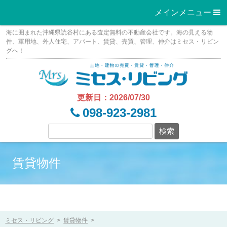
メインメニュー 
Skip
海に囲まれた沖縄県読谷村にある査定無料の不動産会社です。海の見える物
to
件、軍用地、外人住宅、アパート、賃貸、売買、管理、仲介はミセス・リビン
グへ！
content
更新日：2026/07/30
098-923-2981
賃貸物件
ミセス・リビング
>
賃貸物件
>