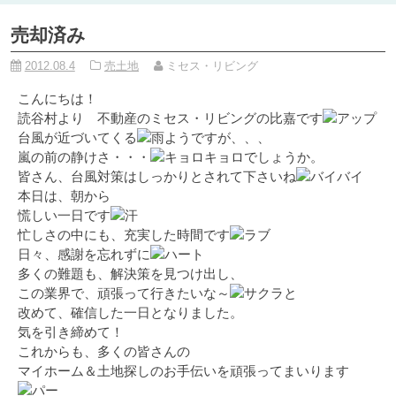
売却済み
2012.08.4
売土地
ミセス・リビング
こんにちは！
読谷村より 不動産のミセス・リビングの比嘉です
台風が近づいてくる
ようですが、、、
嵐の前の静けさ・・・
でしょうか。
皆さん、台風対策はしっかりとされて下さいね
本日は、朝から
慌しい一日です
忙しさの中にも、充実した時間です
日々、感謝を忘れずに
多くの難題も、解決策を見つけ出し、
この業界で、頑張って行きたいな～
と
改めて、確信した一日となりました。
気を引き締めて！
これからも、多くの皆さんの
マイホーム＆土地探しのお手伝いを頑張ってまいります