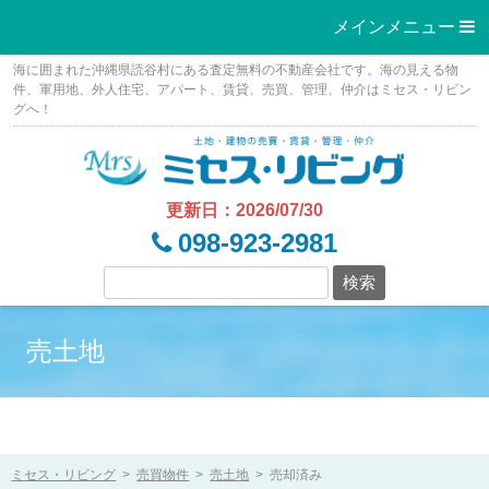
メインメニュー 
Skip
海に囲まれた沖縄県読谷村にある査定無料の不動産会社です。海の見える物
to
件、軍用地、外人住宅、アパート、賃貸、売買、管理、仲介はミセス・リビン
グへ！
content
更新日：2026/07/30
098-923-2981
売土地
ミセス・リビング
>
売買物件
>
売土地
>
売却済み