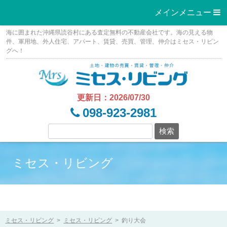
メインメニュー 
Skip
海に囲まれた沖縄県読谷村にある査定無料の不動産会社です。海の見える物
to
件、軍用地、外人住宅、アパート、賃貸、売買、管理、仲介はミセス・リビン
グへ！
content
更新日：2026/07/30
098-923-2981
ミセス・リビング
ミセス・リビング
>
ミセス・リビング
>
釣り大会