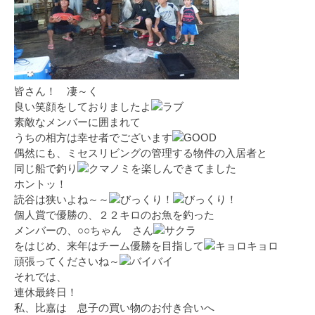
皆さん！ 凄～く
良い笑顔をしておりましたよ
素敵なメンバーに囲まれて
うちの相方は幸せ者でございます
偶然にも、ミセスリビングの管理する物件の入居者と
同じ船で釣り
を楽しんできてました
ホントッ！
読谷は狭いよね～～
個人賞で優勝の、２２キロのお魚を釣った
メンバーの、○○ちゃん さん
をはじめ、来年はチーム優勝を目指して
頑張ってくださいね～
それでは、
連休最終日！
私、比嘉は 息子の買い物のお付き合いへ