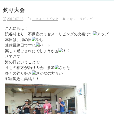
釣り大会
2012.07.16
ミセス・リビング
ミセス・リビング
こんにちは！
読谷村より 不動産のミセス・リビングの比嘉です
本日は、海の日
連休最終日ですね
楽しく過ごされたでしょうかぁ
さてさて、
海の日ということで
うちの相方が釣り大会に参加
多くの釣り好き
の方々が
都屋漁港に集結！！