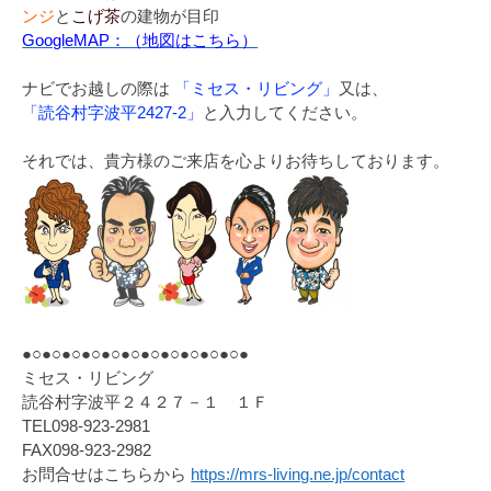
ンジ
と
こげ茶
の建物が目印
GoogleMAP：（地図はこちら）
ナビでお越しの際は
「ミセス・リビング」
又は、
「読谷村字波平2427-2」
と入力してください。
それでは、貴方様のご来店を心よりお待ちしております。
●○●○●○●○●○●○●○●○●○●○●○●
ミセス・リビング
読谷村字波平２４２７－１ １Ｆ
TEL098-923-2981
FAX098-923-2982
お問合せはこちらから
https://mrs-living.ne.jp/contact