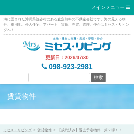
メインメニュー 
Skip
海に囲まれた沖縄県読谷村にある査定無料の不動産会社です。海の見える物
to
件、軍用地、外人住宅、アパート、賃貸、売買、管理、仲介はミセス・リビン
グへ！
content
更新日：2026/07/30
098-923-2981
賃貸物件
ミセス・リビング
>
賃貸物件
>
【成約済み】退去予定物件 第２弾！！