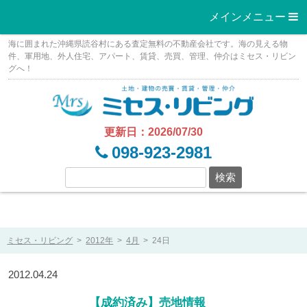
メインメニュー 
Skip
海に囲まれた沖縄県読谷村にある査定無料の不動産会社です。海の見える物
to
件、軍用地、外人住宅、アパート、賃貸、売買、管理、仲介はミセス・リビン
グへ！
content
更新日：2026/07/30
098-923-2981
ミセス・リビング
>
2012年
>
4月
>
24日
2012.04.24
【成約済み】売地情報