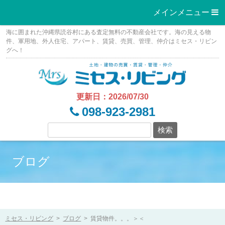
メインメニュー 
Skip
海に囲まれた沖縄県読谷村にある査定無料の不動産会社です。海の見える物
to
件、軍用地、外人住宅、アパート、賃貸、売買、管理、仲介はミセス・リビン
グへ！
content
更新日：2026/07/30
098-923-2981
ブログ
ミセス・リビング
>
ブログ
>
賃貸物件。。。＞＜