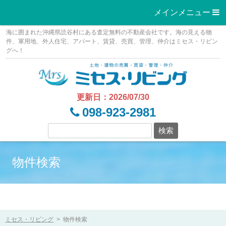
メインメニュー 
Skip
海に囲まれた沖縄県読谷村にある査定無料の不動産会社です。海の見える物
to
件、軍用地、外人住宅、アパート、賃貸、売買、管理、仲介はミセス・リビン
グへ！
content
更新日：2026/07/30
098-923-2981
物件検索
ミセス・リビング
>
物件検索