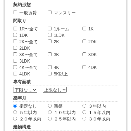
契約形態
一般賃貸
マンスリー
間取り
1R〜全て
1ルーム
1K
1DK
1LDK
2K〜全て
2K
2DK
2LDK
3K〜全て
3K
3DK
3LDK
4K〜全て
4K
4DK
4LDK
5K以上
専有面積
築年月
指定なし
新築
３年以内
５年以内
１０年以内
１５年以内
２０年以内
２５年以内
３０年以内
建物構造