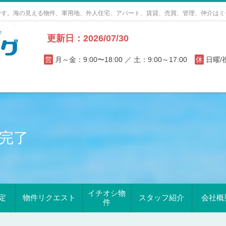
です。海の見える物件、軍用地、外人住宅、アパート、賃貸、売買、管理、仲介はミ
更新日：2026/07/30
営
月～金：9:00〜18:00 ／ 土：9:00～17:00
休
日曜
完了
イチオシ物
定
物件リクエスト
スタッフ紹介
会社概
件