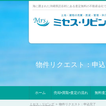
Skip
海に囲まれた沖縄県読谷村にある査定無料の不動産会社
to
content
物件リクエスト：申込
ホーム
売却•買取•査定の流れ
無料査
ミセス・リビング
>
物件リクエスト：申込完了